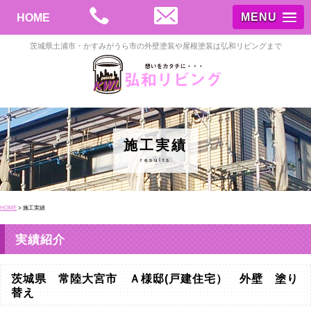
MENU
HOME
茨城県土浦市・かすみがうら市の外壁塗装や屋根塗装は弘和リビングまで
施工実績
results
HOME
>
施工実績
実績紹介
茨城県 常陸大宮市 Ａ様邸(戸建住宅） 外壁 塗り
替え