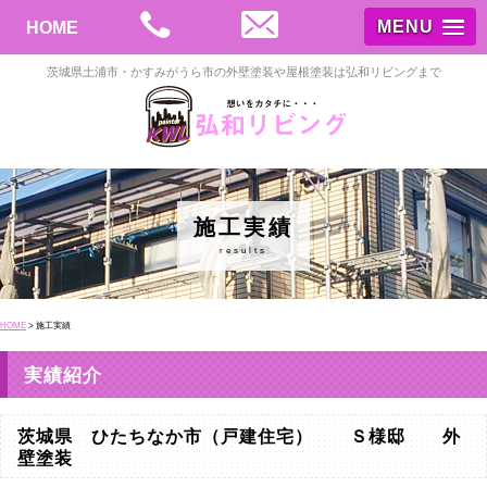
MENU
HOME
茨城県土浦市・かすみがうら市の外壁塗装や屋根塗装は弘和リビングまで
施工実績
results
HOME
>
施工実績
実績紹介
茨城県 ひたちなか市（戸建住宅） Ｓ様邸 外
壁塗装