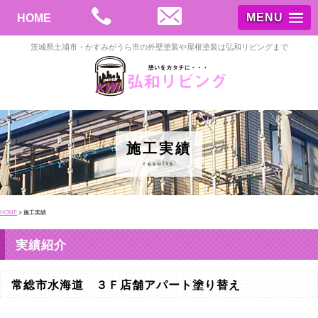
MENU
HOME
茨城県土浦市・かすみがうら市の外壁塗装や屋根塗装は弘和リビングまで
施工実績
results
HOME
>
施工実績
実績紹介
常総市水海道 ３Ｆ店舗アパート塗り替え